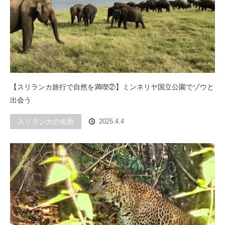
【スリランカ旅行で自然を満喫②】ミンネリヤ国立公園でゾウと
出会う
スリランカの名所
2025.4.4