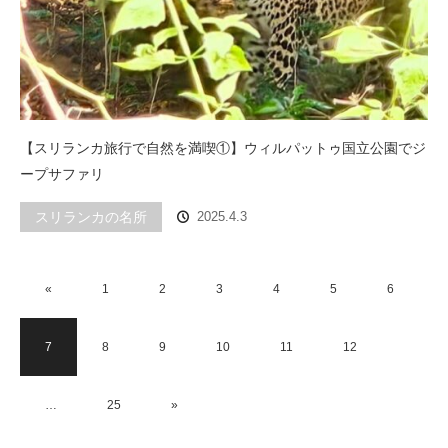
【スリランカ旅行で自然を満喫①】ウィルパットゥ国立公園でジ
ープサファリ
スリランカの名所
2025.4.3
«
1
2
3
4
5
6
7
8
9
10
11
12
…
25
»