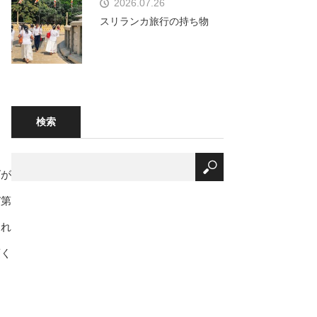
2026.07.26
スリランカ旅行の持ち物
検索
ズが
び第
これ
頂く