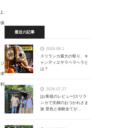
）上
の保
最近の記事
2026.08.1
スリランカ最大の祭り、キ
ャンディエサラペラヘラと
。ジ
は？
を求
に利
2026.07.27
[お客様のレビュー]スリラ
ンカで夫婦のおつかれさま
旅 景色と体験全てが…