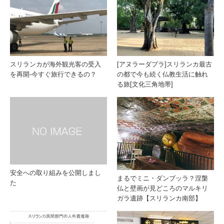
スリランカが海外観光客の受入
[アヌラーダプラ]スリランカ最古
を再開-今すぐ旅行できるの？
の都で今も続く仏教生活に触れ
る旅[文化三角地帯]
安全への取り組みを公開しまし
まるでミニ・ダンブッラ？涅槃
た
仏と壁画が見どころのマルキリ
ガラ遺跡【スリランカ南部】